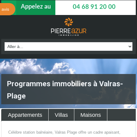
Appelez au
04 68 91 20 00
 avis
Programmes immobiliers à Valras-
Plage
Appartements
Villas
Maisons
Célèbre station balnéaire, Valras Plage offre un cadre apaisant,